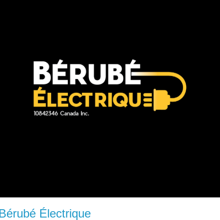
Bérubé Électrique